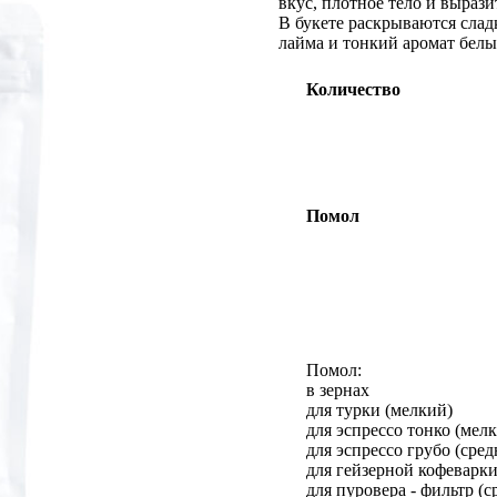
вкус, плотное тело и вырази
опроса
В букете раскрываются слад
пользователей
лайма и тонкий аромат белы
Количество
Помол
Помол:
в зернах
для турки (мелкий)
для эспрессо тонко (мел
для эспрессо грубо (сре
для гейзерной кофеварки
для пуровера - фильтр (с