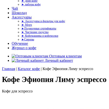
► дрип кофе
► наборы кофе
Чай
Шоколад
Аксессуары
► Аксессуары и фильтры для кофе
► Мерч
►Подарочные сертификаты
► Чистящие средства
► Кофемашины и кофемолки
►Сиропы
Обучение
Журнал о кофе
Оптовым клиентам
Личный кабинет
Главная
|
Каталог кофе
| Кофе Эфиопия Лиму эспрессо
Кофе Эфиопия Лиму эспрессо
Кофе для эспрессо