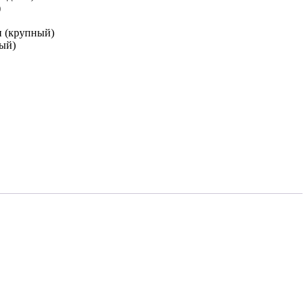
)
и (крупный)
ный)