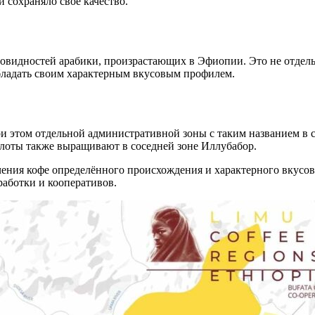
 сохраняло своё качество.
видностей арабики, произрастающих в Эфиопии. Это не отдель
обладать своим характерным вкусовым профилем.
и этом отдельной административной зоны с таким названием в с
 лоты также выращивают в соседней зоне Иллубабор.
чения кофе определённого происхождения и характерного вкусов
работки и кооперативов.