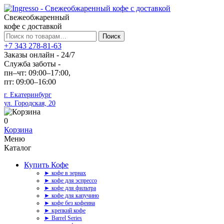
Свежеобжаренный
кофе с доставкой
Искать:
Поиск
+7 343 278-81-63
Заказы онлайн - 24/7
Служба заботы -
пн–чт: 09:00–17:00,
пт: 09:00–16:00
г. Екатеринбург
ул. Городская, 20
0
Корзина
Меню
Каталог
Купить Кофе
► кофе в зернах
► кофе для эспрессо
► кофе для фильтра
► кофе для капучино
► кофе без кофеина
► крепкий кофе
► Barrel Series