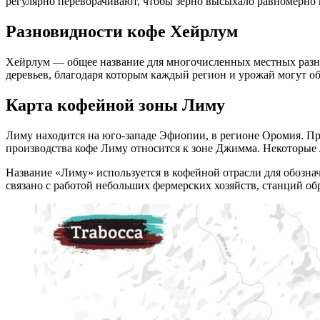
регулярно переворачивают, чтобы зерно высыхало равномерно и
Разновидности кофе Хейрлум
Хейрлум — общее название для многочисленных местных разно
деревьев, благодаря которым каждый регион и урожай могут 
Карта кофейной зоны Лиму
Лиму находится на юго-западе Эфиопии, в регионе Оромия. Пр
производства кофе Лиму относится к зоне Джимма. Некоторые
Название «Лиму» используется в кофейной отрасли для обозна
связано с работой небольших фермерских хозяйств, станций об