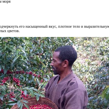
м моря
одчеркнуть его насыщенный вкус, плотное тело и выразительную
лых цветов.