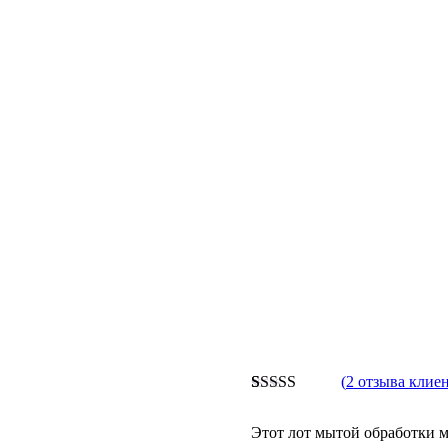
(
2
отзыва клиен
Рейтинг
2
5.00
из 5 на
Этот лот мытой обработки 
основе