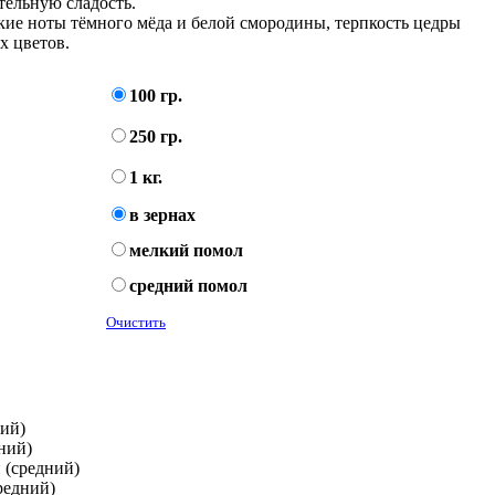
тельную сладость.
кие ноты тёмного мёда и белой смородины, терпкость цедры
х цветов.
100 гр.
250 гр.
1 кг.
в зернах
мелкий помол
средний помол
Очистить
кий)
дний)
 (средний)
редний)