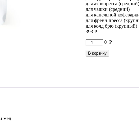
для аэропресса (средний
для чашки (средний)
для капельной кофеварк
для френч-пресса (круп
для колд брю (крупный)
393
Р
Количество
0
Р
товара
Кофе
В корзину
Эфиопия
Лиму
эспрессо
й мёд