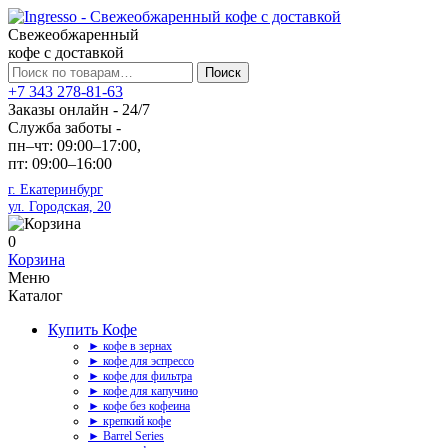
Свежеобжаренный
кофе с доставкой
Искать:
Поиск
+7 343 278-81-63
Заказы онлайн - 24/7
Служба заботы -
пн–чт: 09:00–17:00,
пт: 09:00–16:00
г. Екатеринбург
ул. Городская, 20
0
Корзина
Меню
Каталог
Купить Кофе
► кофе в зернах
► кофе для эспрессо
► кофе для фильтра
► кофе для капучино
► кофе без кофеина
► крепкий кофе
► Barrel Series