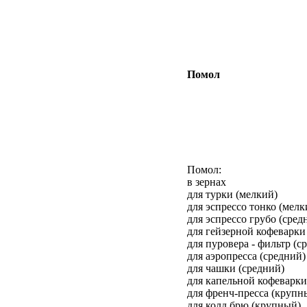
из 5
Помол
Помол:
в зернах
для турки (мелкий)
для эспрессо тонко (мелк
для эспрессо грубо (сред
для гейзерной кофеварки
для пуровера - фильтр (с
для аэропресса (средний)
для чашки (средний)
для капельной кофеварк
для френч-пресса (крупн
для колд брю (крупный)