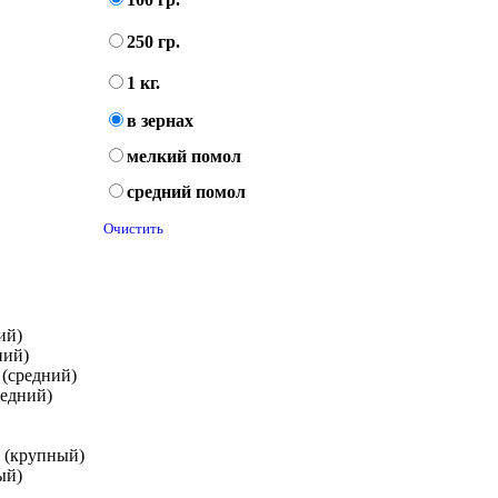
250 гр.
1 кг.
в зернах
мелкий помол
средний помол
Очистить
ий)
ний)
 (средний)
редний)
и (крупный)
ый)