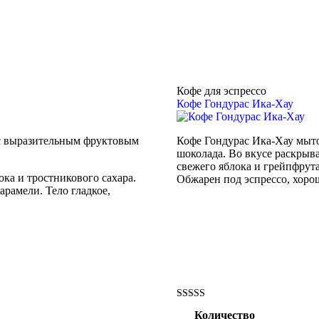
Кофе для эспрессо
Кофе Гондурас Ика-Хау
 с выразительным фруктовым
Кофе Гондурас Ика-Хау мыто
шоколада. Во вкусе раскрыв
свежего яблока и грейпфрута
ка и тростникового сахара.
Обжарен под эспрессо, хоро
арамели. Тело гладкое,
Оценка
Количество
5.00