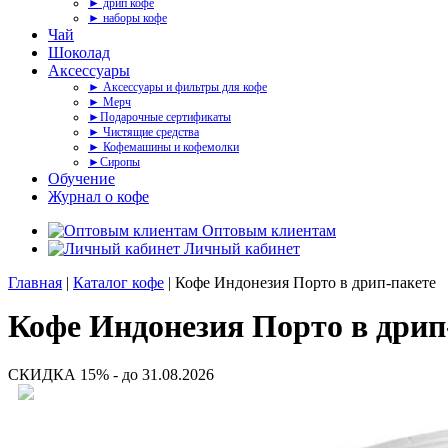
► дрип кофе
► наборы кофе
Чай
Шоколад
Аксессуары
► Аксессуары и фильтры для кофе
► Мерч
►Подарочные сертификаты
► Чистящие средства
► Кофемашины и кофемолки
►Сиропы
Обучение
Журнал о кофе
Оптовым клиентам
Личный кабинет
Главная
|
Каталог кофе
| Кофе Индонезия Порто в дрип-пакете
Кофе Индонезия Порто в дрип
СКИДКА 15% - до 31.08.2026