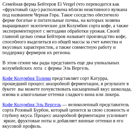
Семейная ферма Бейтеров El Vergel (что переводится как
«фруктовый сад») расположена вблизи неактивного вулкана
под названием Черная Гора. Такое соседство обеспечило
ферме богатые и питательные почвы, на которых хозяева
выращивают экзотические для Колумбии сорта кофе, а также
экспериментируют с методами обработки урожая. Своей
главной целью семья Бейтеров называет производство кофе,
способного выделиться из общей массы за счет качества и
вкусовых характеристик, а также совместную работу и
поддержку фермеров их региона.
В этом сезоне мы рады представить еще два уникальных
колумбийских лота с фермы Эль Вергель.
Кофе Колумбия Толима
представляет сорт Катурра,
прошедший процесс анаэробной ферментации, в результате в
букете вы можете почувствовать насыщенный вкус шоколада,
изюма и алкогольные оттенки сладкого вина или ликера.
Кофе Колумбия Эль Вергель
— великолепный представитель
сорта Розовый Бурбон, который ценится за свою сложность и
глубину вкуса. Процесс анаэробной ферментации усиливает
яркие, фруктовые ноты и добавляет винные оттенки в его
вкусовой профиль.