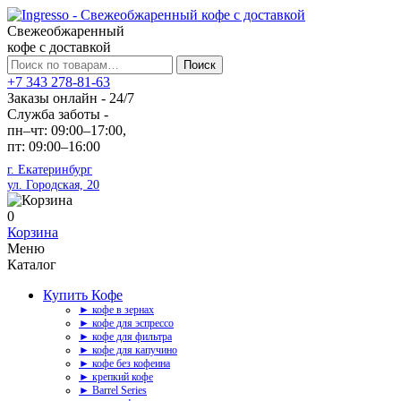
Свежеобжаренный
кофе с доставкой
Искать:
Поиск
+7 343 278-81-63
Заказы онлайн - 24/7
Служба заботы -
пн–чт: 09:00–17:00,
пт: 09:00–16:00
г. Екатеринбург
ул. Городская, 20
0
Корзина
Меню
Каталог
Купить Кофе
► кофе в зернах
► кофе для эспрессо
► кофе для фильтра
► кофе для капучино
► кофе без кофеина
► крепкий кофе
► Barrel Series