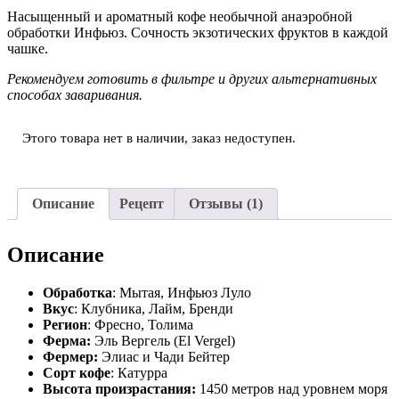
5.00
из 5 на
Насыщенный и ароматный кофе необычной анаэробной
основе
обработки Инфьюз. Сочность экзотических фруктов в каждой
опроса
чашке.
пользователя
Рекомендуем готовить в фильтре и других альтернативных
способах заваривания.
Этого товара нет в наличии, заказ недоступен.
Описание
Рецепт
Отзывы (1)
Описание
Обработка
: Мытая, Инфьюз Луло
Вкус
: Клубника, Лайм, Бренди
Регион
: Фресно, Толима
Ферма:
Эль Вергель (El Vergel)
Фермер:
Элиас и Чади Бейтер
Сорт кофе
: Катурра
Высота произрастания:
1450 метров над уровнем моря