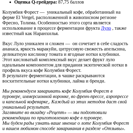
Оценка Q-грейдера:
87,75 баллов
Колумбия Форест — уникальный кофе, обработанный на
ферме El Vergel, расположенной в живописном регионе
Фресно, Толима. Особенностью этого сорта является
использование в процессе ферментации фрукта
Луло
, также
известный как Наранхилья.
Вкус Луло уникален и сложен — он сочетает в себе сладость
ананаса, яркость маракуйи, цитрусовую свежесть апельсина,
деликатную кислинку томата и ягодные нотки клубники.
Этот кисловатый комплексный вкус делает фрукт луло
идеальным компонентом для придания экзотической нотки в
профиль вкуса кофе Колумбия Форест.
В результате ферментации, в чашке раскрываются
восхитительные нотки клубники, лайма и бренди.
Мы рекомендуем заваривать кофе Колумбия Форест в
пуровере, иммерсионной воронке, во френч-прессе, аэропрессе
и капельной кофеварке,. Каждый из этих методов даст свой
уникальный результат.
Загляните во вкладку «Рецепт» — мы подготовили
рекомендации по приготовлению кофе в пуровере.
Мы будем рады узнать ваше мнение о лоте Колумбия Форест
и вашем любимом способе заваривания в разделе «Отзывы».