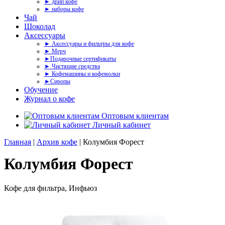
► дрип кофе
► наборы кофе
Чай
Шоколад
Аксессуары
► Аксессуары и фильтры для кофе
► Мерч
►Подарочные сертификаты
► Чистящие средства
► Кофемашины и кофемолки
►Сиропы
Обучение
Журнал о кофе
Оптовым клиентам
Личный кабинет
Главная
|
Архив кофе
| Колумбия Форест
Колумбия Форест
Кофе для фильтра, Инфьюз