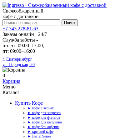
Свежеобжаренный
кофе с доставкой
Искать:
Поиск
+7 343 278-81-63
Заказы онлайн - 24/7
Служба заботы -
пн–чт: 09:00–17:00,
пт: 09:00–16:00
г. Екатеринбург
ул. Городская, 20
0
Корзина
Меню
Каталог
Купить Кофе
► кофе в зернах
► кофе для эспрессо
► кофе для фильтра
► кофе для капучино
► кофе без кофеина
► крепкий кофе
► Barrel Series