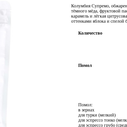
5.00
из 5 на
Колумбия Супремо, обжарен
основе
тёмного мёда, фруктовой па
опроса
карамель и лёгкая цитрусова
пользователей
оттенками яблока и спелой 
Количество
Помол
Помол:
в зернах
для турки (мелкий)
для эспрессо тонко (мел
для эспрессо грубо (сре