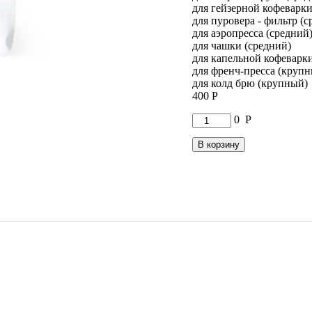
для гейзерной кофеварки
для пуровера - фильтр (с
для аэропресса (средний
для чашки (средний)
для капельной кофеварк
для френч-пресса (круп
для колд брю (крупный)
400
Р
Количество
0
Р
товара
Кофе
В корзину
Колумбия
Супремо
фильтр