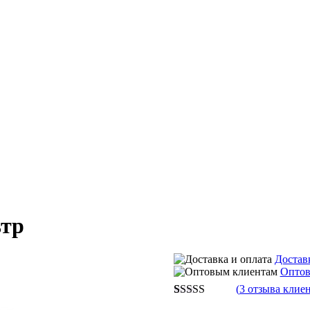
ьтр
Достав
Оптов
(
3
отзыва клиен
Рейтинг
3