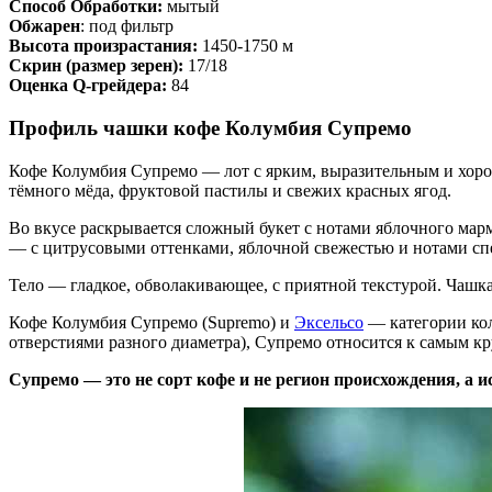
Способ Обработки:
мытый
Обжарен
: под фильтр
Высота произрастания:
1450-1750 м
Скрин (размер зерен):
17/18
Оценка Q-грейдера:
84
Профиль чашки кофе Колумбия Супремо
Кофе Колумбия Супремо — лот с ярким, выразительным и хоро
тёмного мёда, фруктовой пастилы и свежих красных ягод.
Во вкусе раскрывается сложный букет с нотами яблочного марм
— с цитрусовыми оттенками, яблочной свежестью и нотами спел
Тело — гладкое, обволакивающее, с приятной текстурой. Чашка 
Кофе Колумбия Супремо (Supremo) и
Эксельсо
— категории кол
отверстиями разного диаметра), Супремо относится к самым кр
Супремо — это не сорт кофе и не регион происхождения, а 