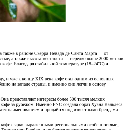
 также в районе Сьерра-Невада-де-Санта-Марта — от
истые, а также высота местности — нередко выше 2000 метров
офе. Благодаря стабильной температуре (18–24°С) и
ду, и уже к концу XIX века кофе стал одним из основных
енно на западе страны, и именно они легли в основу
. Она представляет интересы более 500 тысяч мелких
кофе за рубежом. Именно FNC создала образ Хуана Вальдеса
ким наименованием и продаётся под известными брендами
 кофе с ярко выраженными региональными особенностями,
Типика или Бурбон, и не боятся экспериментировать с