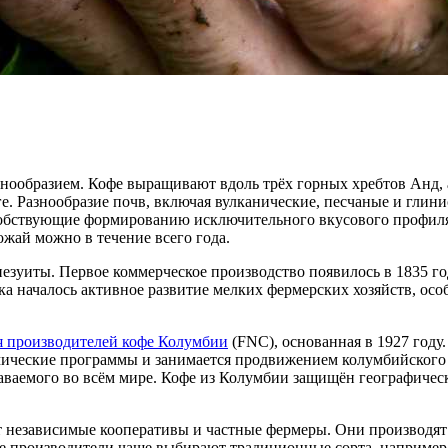
ообразием. Кофе выращивают вдоль трёх горных хребтов Анд, а
е. Разнообразие почв, включая вулканические, песчаные и глин
бствующие формированию исключительного вкусового профиля к
ожай можно в течение всего года.
иезуиты. Первое коммерческое производство появилось в 1835 го
а началось активное развитие мелких фермерских хозяйств, особ
я производителей кофе Колумбии
(FNC), основанная в 1927 году
мические программы и занимается продвижением колумбийского 
ваемого во всём мире. Кофе из Колумбии защищён географичес
т независимые кооперативы и частные фермеры. Они производят
е производители чаще выбирают традиционные сорта, например 