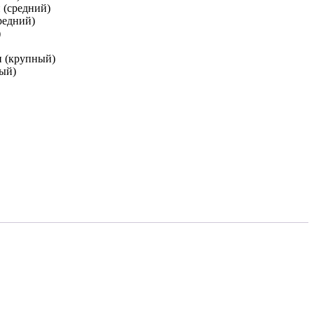
 (средний)
редний)
)
и (крупный)
ный)