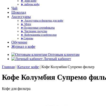
► дрип кофе
► наборы кофе
Чай
Шоколад
Аксессуары
► Аксессуары и фильтры для кофе
► Мерч
►Подарочные сертификаты
► Чистящие средства
► Кофемашины и кофемолки
►Сиропы
Обучение
Журнал о кофе
Оптовым клиентам
Личный кабинет
Главная
|
Каталог кофе
| Кофе Колумбия Супремо фильтр
Кофе Колумбия Супремо фил
Кофе для фильтра