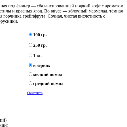
ная под фильтр — сбалансированный и яркий кофе с ароматом
стилы и красных ягод. Во вкусе — яблочный мармелад, тёмная
я горчинка грейпфрута. Сочная, чистая кислотность с
брусники.
100 гр.
250 гр.
1 кг.
в зернах
мелкий помол
средний помол
Очистить
кий)
дний)