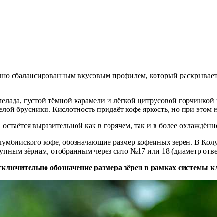
шо сбалансированным вкусовым профилем, который раскрываетс
елада, густой тёмной карамели и лёгкой цитрусовой горчинкой 
ой брусники. Кислотность придаёт кофе яркость, но при этом н
остаётся выразительной как в горячем, так и в более охлаждённ
умбийского кофе, обозначающие размер кофейных зёрен. В Колум
упным зёрнам, отобранным через сито №17 или 18 (диаметр отве
исключительно обозначение размера зёрен в рамках системы 