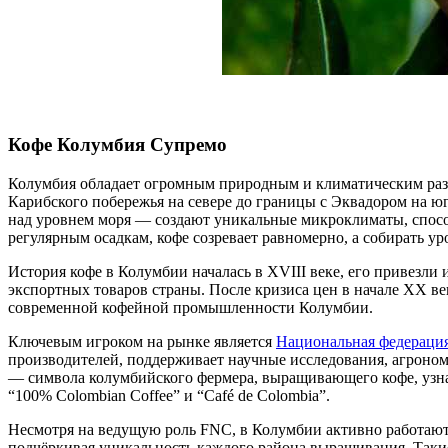
Кофе Колумбия Супремо
Колумбия обладает огромным природным и климатическим разн
Карибского побережья на севере до границы с Эквадором на юг
над уровнем моря — создают уникальные микроклиматы, спосо
регулярным осадкам, кофе созревает равномерно, а собирать ур
История кофе в Колумбии началась в XVIII веке, его привезли 
экспортных товаров страны. После кризиса цен в начале XX век
современной кофейной промышленности Колумбии.
Ключевым игроком на рынке является
Национальная федераци
производителей, поддерживает научные исследования, агроно
— символа колумбийского фермера, выращивающего кофе, узна
“100% Colombian Coffee” и “Café de Colombia”.
Несмотря на ведущую роль FNC, в Колумбии активно работаю
подчёркивая уникальность каждого района выращивания. Таки