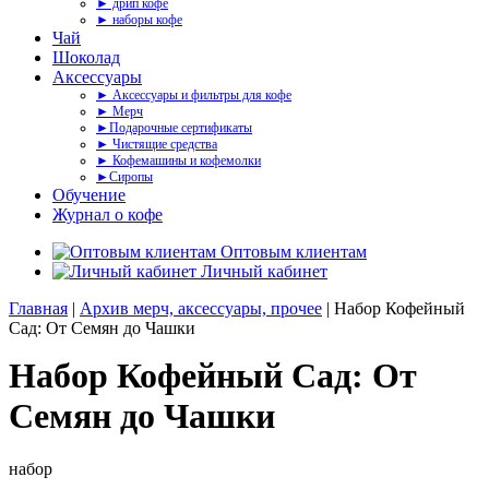
► дрип кофе
► наборы кофе
Чай
Шоколад
Аксессуары
► Аксессуары и фильтры для кофе
► Мерч
►Подарочные сертификаты
► Чистящие средства
► Кофемашины и кофемолки
►Сиропы
Обучение
Журнал о кофе
Оптовым клиентам
Личный кабинет
Главная
|
Архив мерч, аксессуары, прочее
| Набор Кофейный
Сад: От Семян до Чашки
Набор Кофейный Сад: От
Семян до Чашки
набор