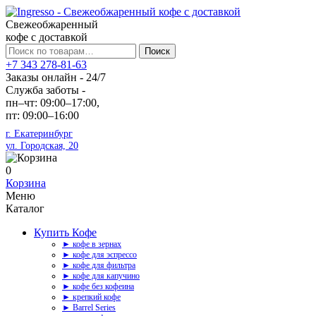
Свежеобжаренный
кофе с доставкой
Искать:
Поиск
+7 343 278-81-63
Заказы онлайн - 24/7
Служба заботы -
пн–чт: 09:00–17:00,
пт: 09:00–16:00
г. Екатеринбург
ул. Городская, 20
0
Корзина
Меню
Каталог
Купить Кофе
► кофе в зернах
► кофе для эспрессо
► кофе для фильтра
► кофе для капучино
► кофе без кофеина
► крепкий кофе
► Barrel Series