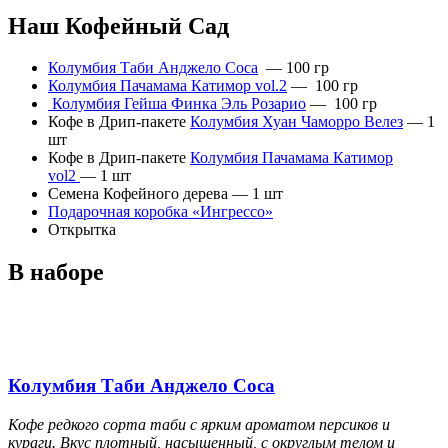
Наш Кофейный Сад
Колумбия Таби Анджело Сос
а
— 100 гр
Колумбия Пачамама Катимор vol.
2
— 100 гр
Колумбия Гейша Финка Эль Розари
о
— 100 гр
Кофе в Дрип-пакете
Колу
мбия Хуан Чаморро Велез
— 1
шт
Кофе в Дрип-пакете
Колумбия Пачамама Катимор
vol2
— 1 шт
Семена Кофейного дерева — 1 шт
Подарочная коробка «Ингрессо
»
Открытка
В наборе
Колумбия Таби Анджело Соса
Кофе редкого сорта таби с ярким ароматом персиков и
кураги. Вкус плотный, насыщенный, с округлым телом и