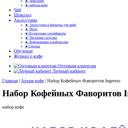
► дрип кофе
► наборы кофе
Чай
Шоколад
Аксессуары
► Аксессуары и фильтры для кофе
► Мерч
►Подарочные сертификаты
► Чистящие средства
► Кофемашины и кофемолки
►Сиропы
Обучение
Журнал о кофе
Оптовым клиентам
Личный кабинет
Главная
|
Архив кофе
| Набор Кофейных Фаворитов Ingresso
Набор Кофейных Фаворитов I
набор кофе