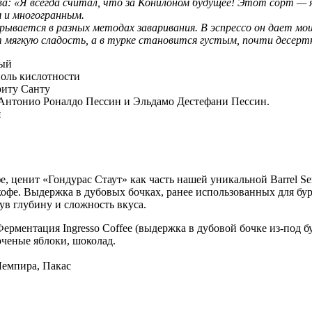
ва: «Я всегда считал, что за Конилоном будущее! Этот сорт —
м и многогранным.
рывается в разных методах заваривания. В эспрессо он дает м
т мягкую сладость, а в турке становится густым, почти десер
тый
 ноль кислотности
риту Санту
Антонио Роналдо Пессин и Эльдамо Дестефани Пессин.
я
, ценит «Гондурас Стаут» как часть нашей уникальной Barrel S
фе. Выдержка в дубовых бочках, ранее использованных для бур
в глубину и сложность вкуса.
рментация Ingresso Coffee (выдержка в дубовой бочке из-под б
оченые яблоки, шоколад.
Лемпира, Пакас