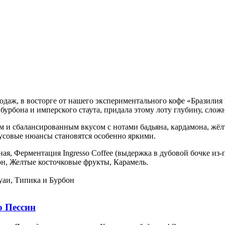
одаж, в восторге от нашего экспериментального кофе «Бразилия 
 бурбона и имперского стаута, придала этому лоту глубину, сло
м и сбалансированным вкусом с нотами бадьяна, кардамона, жёл
вкусовые нюансы становятся особенно яркими.
ая, Ферментация Ingresso Coffee (выдержка в дубовой бочке из-
он, Желтые косточковые фрукты, Карамель.
уаи, Типика и Бурбон
о Пессин