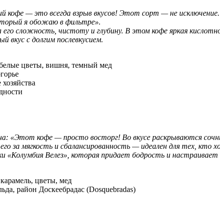
 кофе — это всегда взрыв вкусов! Этот сорт — не исключение.
оторый я обожаю в фильтре».
 его сложность, чистоту и глубину. В этом кофе яркая кислотн
й вкус с долгим послевкусием.
 белые цветы, вишня, темный мед
горье
 хозяйства
дности
а: «Этот кофе — просто восторг! Во вкусе раскрываются сочн
о за мягкость и сбалансированность — идеален для тех, кто х
и «Колумбия Велез», которая придает бодрость и настраивает 
 карамель, цветы, мед
ьда, район Доскеебрадас (Dosquebradas)