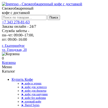
Свежеобжаренный
кофе с доставкой
Искать:
Поиск
+7 343 278-81-63
Заказы онлайн - 24/7
Служба заботы -
пн–чт: 09:00–17:00,
пт: 09:00–16:00
г. Екатеринбург
ул. Городская, 20
0
Корзина
Меню
Каталог
Купить Кофе
► кофе в зернах
► кофе для эспрессо
► кофе для фильтра
► кофе для капучино
► кофе без кофеина
► крепкий кофе
► Barrel Series