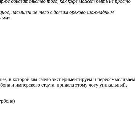
 яркое доказательство того, как кофе может быть не просто
ощное, насыщенное тело с долгим орехово-шоколадным
тным».
eries, в которой мы смело экспериментируем и переосмысливаем
бона и имперского стаута, придала этому лоту уникальный,
урбона)