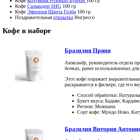
Кофе
Колумбия Розовый Бурбон
100 гр
Кофе
Сальвадор SHG
100 гр
Кофе
Эфиопия Шанта Голба
100 гр
Поздравительная
открытка
Ингрессо
Кофе в наборе
Бразилия Пряня
Александр,
руководитель отдела пр
бочках, ранее использованных для
Этот кофе поражает выразительны
раскрывается в фильтре, где его 
Способ обработки: Натуральн
Букет вкуса: Бадьян, Кардам
Регион: Можиана
Сорт кофе: Мундо Ново, Кат
Бразилия Витория Антони