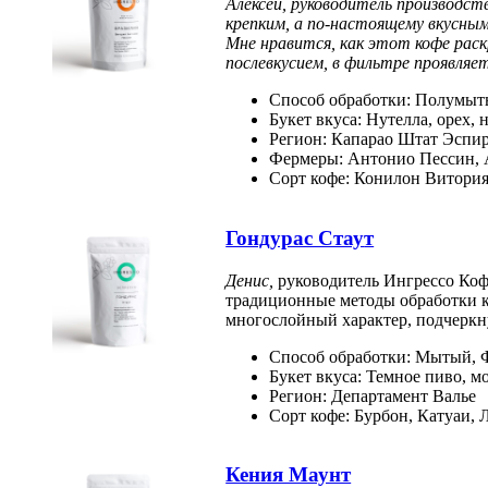
Алексей, руководитель производст
крепким, а по-настоящему вкусны
Мне нравится, как этот кофе раск
послевкусием, в фильтре проявляе
Способ обработки: Полумы
Букет вкуса: Нутелла, орех,
Регион: Капарао Штат Эспи
Фермеры: Антонио Пессин, 
Сорт кофе: Конилон Витори
Гондурас Стау
т
Денис,
руководитель Ингрессо Кофе
традиционные методы обработки ко
многослойный характер, подчеркну
Способ обработки: Мытый, Фе
Букет вкуса: Темное пиво, м
Регион: Департамент Валье
Сорт кофе: Бурбон, Катуаи, 
Кения Маунт