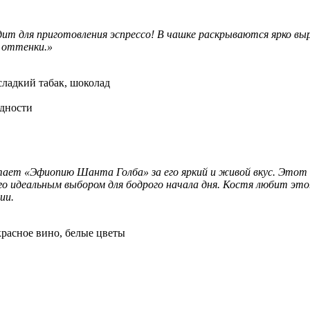
дит для приготовления эспрессо! В чашке раскрываются ярко в
 оттенки.»
сладкий табак, шоколад
идности
ает «Эфиопию Шанта Голба» за его яркий и живой вкус. Этот
го идеальным выбором для бодрого начала дня. Костя любит это
ии.
красное вино, белые цветы