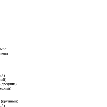
омол
помол
ий)
ний)
 (средний)
редний)
и (крупный)
ый)