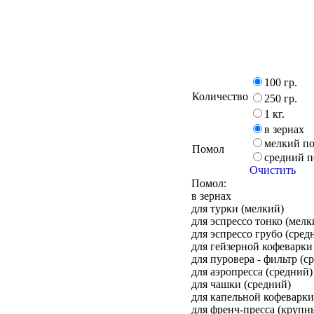
100 гр.
Количество
250 гр.
1 кг.
в зернах
мелкий п
Помол
средний 
Очистить
Помол:
в зернах
для турки (мелкий)
для эспрессо тонко (мелк
для эспрессо грубо (сред
для гейзерной кофеварки
для пуровера - фильтр (с
для аэропресса (средний)
для чашки (средний)
для капельной кофеварк
для френч-пресса (крупн