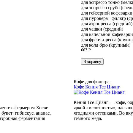
для эспрессо тонко (мелк
для эспрессо грубо (сред
для гейзерной кофеварки
для пуровера - фильтр (с
для аэропресса (средний)
для чашки (средний)
для капельной кофеварк
для френч-пресса (крупн
для колд брю (крупный)
663
Р
В корзину
Кофе для фильтра
Кофе Кения Тсе Цианг
Кения Тсе Цианг — кофе, о
есте с фермером Хосве
яркой кислотностью, насыще
букет: гибискус, ананас,
ягодными оттенками. Во вку
наэробная ферментация
тёмного мёда.