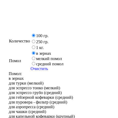
100 гр.
Количество
250 гр.
1 кг.
в зернах
мелкий помол
Помол
средний помол
Очистить
Помол:
в зернах
для турки (мелкий)
для эспрессо тонко (мелкий)
для эспрессо грубо (средний)
для гейзерной кофеварки (средний)
для пуровера - фильтр (средний)
для аэропресса (средний)
для чашки (средний)
для капельной кофеварки (крупный)