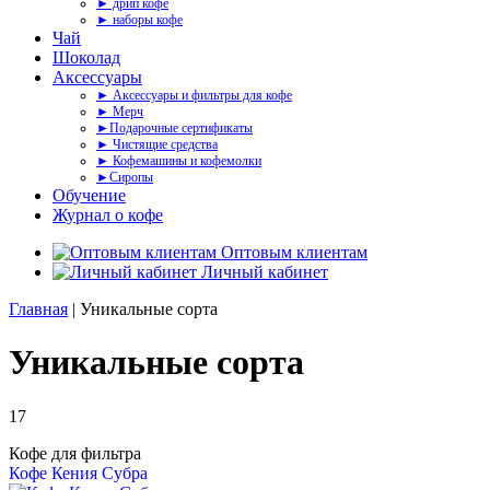
► дрип кофе
► наборы кофе
Чай
Шоколад
Аксессуары
► Аксессуары и фильтры для кофе
► Мерч
►Подарочные сертификаты
► Чистящие средства
► Кофемашины и кофемолки
►Сиропы
Обучение
Журнал о кофе
Оптовым клиентам
Личный кабинет
Главная
| Уникальные сорта
Уникальные сорта
17
Кофе для фильтра
Кофе Кения Субра