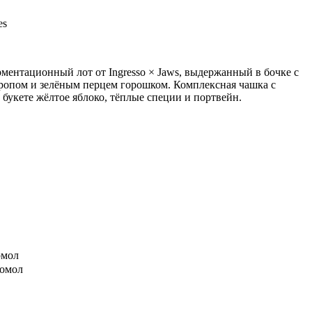
es
ентационный лот от Ingresso × Jaws, выдержанный в бочке с
ропом и зелёным перцем горошком. Комплексная чашка с
букете жёлтое яблоко, тёплые специи и портвейн.
омол
помол