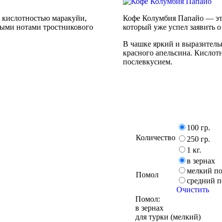
й кислотностью маракуйи,
Кофе Колумбия Папайо — эт
ными нотами тростникового
который уже успел заявить о
В чашке яркий и выразитель
красного апельсина. Кислотн
послевкусием.
100 гр.
Количество
250 гр.
1 кг.
в зернах
мелкий п
Помол
средний 
Очистить
Помол:
в зернах
для турки (мелкий)