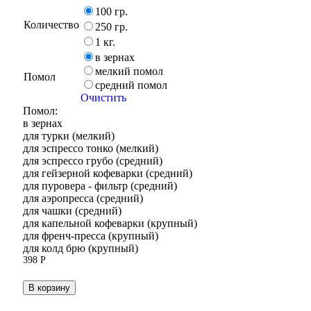
Оценка
100 гр.
5.00
Количество
из 5
250 гр.
1 кг.
в зернах
мелкий помол
Помол
средний помол
Очистить
Помол:
в зернах
для турки (мелкий)
для эспрессо тонко (мелкий)
для эспрессо грубо (средний)
для гейзерной кофеварки (средний)
для пуровера - фильтр (средний)
для аэропресса (средний)
для чашки (средний)
для капельной кофеварки (крупный)
для френч-пресса (крупный)
для колд брю (крупный)
398
Р
В корзину