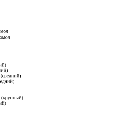
омол
помол
ий)
ний)
 (средний)
редний)
и (крупный)
ый)