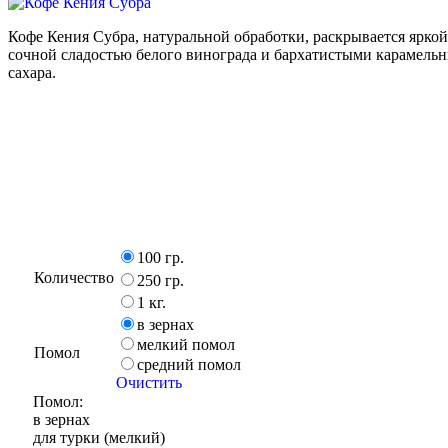
Кофе Кения Субра, натуральной обработки, раскрывается ярко
сочной сладостью белого винограда и бархатистыми карамель
сахара.
100 гр.
Количество
250 гр.
1 кг.
в зернах
мелкий помол
Помол
средний помол
Очистить
Помол:
в зернах
для турки (мелкий)