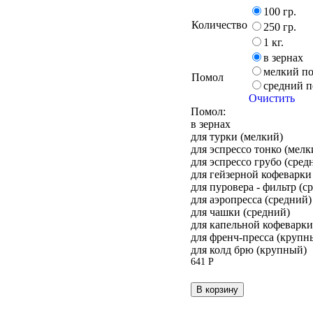
Оценка
100 гр.
5.00
Количество
из 5
250 гр.
1 кг.
в зернах
мелкий п
Помол
средний 
Очистить
Помол:
в зернах
для турки (мелкий)
для эспрессо тонко (мелк
для эспрессо грубо (сред
для гейзерной кофеварки
для пуровера - фильтр (с
для аэропресса (средний)
для чашки (средний)
для капельной кофеварк
для френч-пресса (крупн
для колд брю (крупный)
641
Р
В корзину