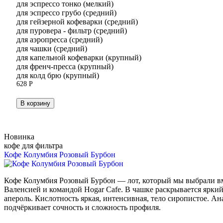
для эспрессо тонко (мелкий)
для эспрессо грубо (средний)
для гейзерной кофеварки (средний)
для пуровера - фильтр (средний)
для аэропресса (средний)
для чашки (средний)
для капельной кофеварки (крупный)
для френч-пресса (крупный)
для колд брю (крупный)
628
Р
В корзину
Новинка
кофе для фильтра
Кофе Колумбия Розовый Бурбон
Кофе Колумбия Розовый Бурбон — лот, который мы выбрали вм
Валенсией и командой Hogar Cafe. В чашке раскрывается яркий 
апероль. Кислотность яркая, интенсивная, тело сиропистое. А
подчёркивает сочность и сложность профиля.