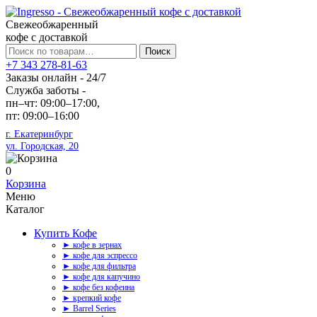
Свежеобжаренный
кофе с доставкой
Искать:
Поиск
+7 343 278-81-63
Заказы онлайн - 24/7
Служба заботы -
пн–чт: 09:00–17:00,
пт: 09:00–16:00
г. Екатеринбург
ул. Городская, 20
0
Корзина
Меню
Каталог
Купить Кофе
► кофе в зернах
► кофе для эспрессо
► кофе для фильтра
► кофе для капучино
► кофе без кофеина
► крепкий кофе
► Barrel Series