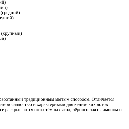
ий)
ний)
 (средний)
редний)
и (крупный)
ый)
бработанный традиционным мытым способом. Отличается
нной сладостью и характерными для кенийских лотов
се раскрываются ноты тёмных ягод, чёрного чая с лимоном и