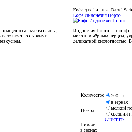
Кофе для фильтра. Barrel Seri
Кофе Индонезия Порто
т насыщенным вкусом сливы,
Индонезия Порто — постферм
 кислотностью с яркими
молотым чёрным перцем, ук
левкусием.
деликатной кислотностью. В 
Количество
200 гр
в зернах
мелкий п
Помол
средний 
Очистить
Помол:
в зернах