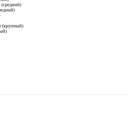
 (средний)
редний)
)
и (крупный)
ный)