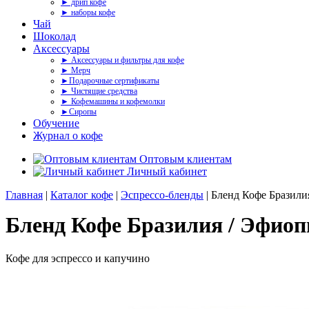
► дрип кофе
► наборы кофе
Чай
Шоколад
Аксессуары
► Аксессуары и фильтры для кофе
► Мерч
►Подарочные сертификаты
► Чистящие средства
► Кофемашины и кофемолки
►Сиропы
Обучение
Журнал о кофе
Оптовым клиентам
Личный кабинет
Главная
|
Каталог кофе
|
Эспрессо-бленды
| Бленд Кофе Бразили
Бленд Кофе Бразилия / Эфиоп
Кофе для эспрессо и капучино