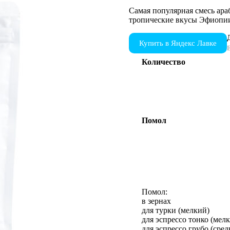
4.43
из 5
Самая популярная смесь ар
на основе
тропические вкусы Эфиопии
опроса
пользователей
Купить в Яндекс Лавке
Е
Количество
Помол
Помол:
в зернах
для турки (мелкий)
для эспрессо тонко (мел
для эспрессо грубо (сре