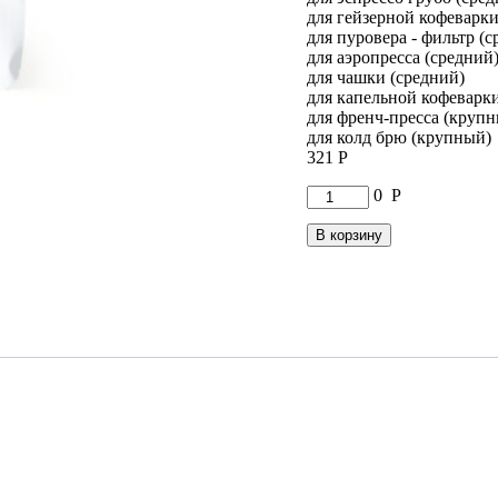
для гейзерной кофеварки
для пуровера - фильтр (с
для аэропресса (средний
для чашки (средний)
для капельной кофеварк
для френч-пресса (круп
для колд брю (крупный)
321
Р
Количество
0
Р
товара
Бленд
В корзину
Кофе
Бразилия
/
Эфиопия