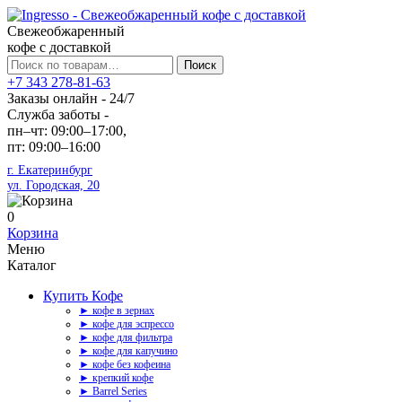
Свежеобжаренный
кофе с доставкой
Искать:
Поиск
+7 343 278-81-63
Заказы онлайн - 24/7
Служба заботы -
пн–чт: 09:00–17:00,
пт: 09:00–16:00
г. Екатеринбург
ул. Городская, 20
0
Корзина
Меню
Каталог
Купить Кофе
► кофе в зернах
► кофе для эспрессо
► кофе для фильтра
► кофе для капучино
► кофе без кофеина
► крепкий кофе
► Barrel Series