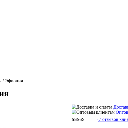
я / Эфиопия
ия
Достав
Оптов
(
7
отзывов клие
Рейтинг
7