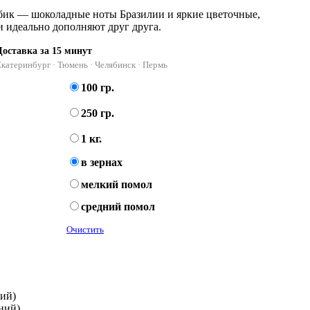
абик — шоколадные ноты Бразилии и яркие цветочные,
 идеально дополняют друг друга.
Доставка за 15 минут
катеринбург · Тюмень · Челябинск · Пермь
100 гр.
250 гр.
1 кг.
в зернах
мелкий помол
средний помол
Очистить
кий)
дний)