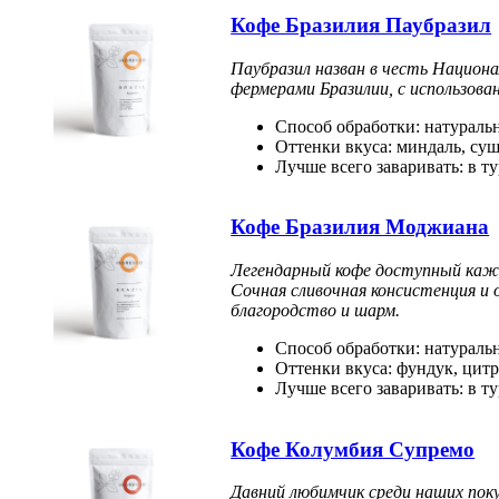
Кофе Бразилия Паубразил
Паубразил назван в честь Национ
фермерами Бразилии, с использова
Способ обработки: натураль
Оттенки вкуса: миндаль, су
Лучше всего заваривать: в т
Кофе Бразилия Моджиана
Легендарный кофе доступный каж
Сочная сливочная консистенция и
благородство и шарм.
Способ обработки: натураль
Оттенки вкуса: фундук, цитр
Лучше всего заваривать: в т
Кофе Колумбия Супремо
Давний любимчик среди наших пок