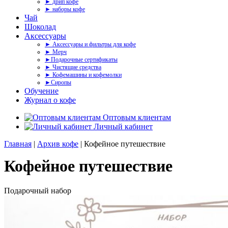
► дрип кофе
► наборы кофе
Чай
Шоколад
Аксессуары
► Аксессуары и фильтры для кофе
► Мерч
►Подарочные сертификаты
► Чистящие средства
► Кофемашины и кофемолки
►Сиропы
Обучение
Журнал о кофе
Оптовым клиентам
Личный кабинет
Главная
|
Архив кофе
| Кофейное путешествие
Кофейное путешествие
Подарочный набор