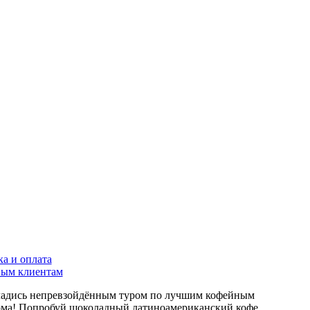
ка и оплата
ым клиентам
ладись непревзойдённым туром по лучшим кофейным
дома! Попробуй шоколадный латиноамериканский кофе,