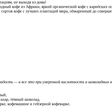
циям, не выходя из дома!
ный кофе из Африки, яркий органический кофе с карибских ост
х сортов кофе с лучших плантаций мира, обжаренный до совер
ладость — и все это при умеренной кислотности и шоколадных 
ный,
сахар, тёмный шоколад,
урке, кофемашине и гейзерной кофеварке.