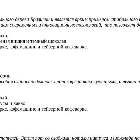
ального дерева Бразилии и является ярким примером стабильног
нием современных и инновационных технологий, что позволяет 
ный,
шеная вишня и темный шоколад
урке, кофемашине и гейзерной кофеварке.
дому.
 особая сладость делают этот кофе таким «уютным», а легкий
ный,
усы и какао.
урке, кофемашине и гейзерной кофеварке.
упателей. Этот лот со сладкими нотами цитруса и шоколада на