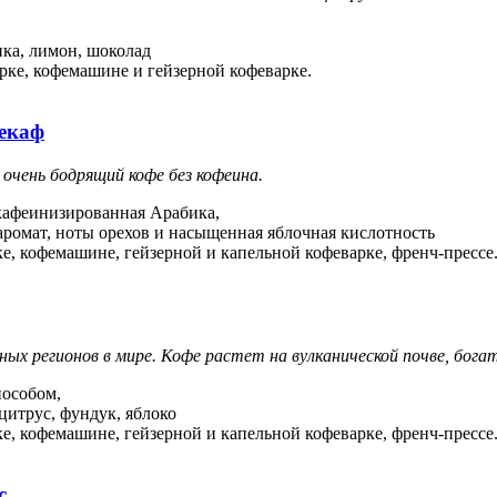
ика, лимон, шоколад
урке, кофемашине и гейзерной кофеварке.
Декаф
очень бодрящий кофе без кофеина.
кафеинизированная Арабика,
аромат, ноты орехов и насыщенная яблочная кислотность
ке, кофемашине, гейзерной и капельной кофеварке, френч-прессе
йных регионов в мире. Кофе растет на вулканической почве, бо
пособом,
цитрус, фундук, яблоко
ке, кофемашине, гейзерной и капельной кофеварке, френч-прессе
с