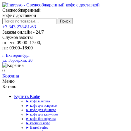
Свежеобжаренный
кофе с доставкой
Искать:
Поиск
+7 343 278-81-63
Заказы онлайн - 24/7
Служба заботы -
пн–чт: 09:00–17:00,
пт: 09:00–16:00
г. Екатеринбург
ул. Городская, 20
0
Корзина
Меню
Каталог
Купить Кофе
► кофе в зернах
► кофе для эспрессо
► кофе для фильтра
► кофе для капучино
► кофе без кофеина
► крепкий кофе
► Barrel Series