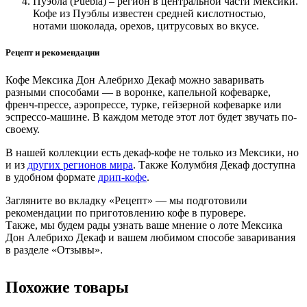
Пуэбла (Puebla) – регион в центральной части Мексики.
Кофе из Пуэблы известен средней кислотностью,
нотами шоколада, орехов, цитрусовых во вкусе.
Рецепт и рекомендации
Кофе Мексика Дон Алебрихо Декаф можно заваривать
разными способами — в воронке, капельной кофеварке,
френч-прессе, аэропрессе, турке, гейзерной кофеварке или
эспрессо-машине. В каждом методе этот лот будет звучать по-
своему.
В нашей коллекции есть декаф-кофе не только из Мексики, но
и из
других регионов мира
. Также Колумбия Декаф доступна
в удобном формате
дрип-кофе
.
Загляните во вкладку «Рецепт» — мы подготовили
рекомендации по приготовлению кофе в пуровере.
Также, мы будем рады узнать ваше мнение о лоте Мексика
Дон Алебрихо Декаф и вашем любимом способе заваривания
в разделе «Отзывы».
Похожие товары