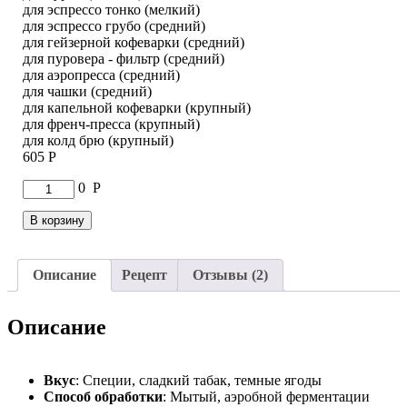
для эспрессо тонко (мелкий)
для эспрессо грубо (средний)
для гейзерной кофеварки (средний)
для пуровера - фильтр (средний)
для аэропресса (средний)
для чашки (средний)
для капельной кофеварки (крупный)
для френч-пресса (крупный)
для колд брю (крупный)
605
Р
Количество
0
Р
товара
Кофе
В корзину
Мексика
Дон
Алебрихо
Описание
Рецепт
Отзывы (2)
Декаф
Описание
Вкус
: Специи, сладкий табак, темные ягоды
Способ обработки
: Мытый, аэробной ферментации