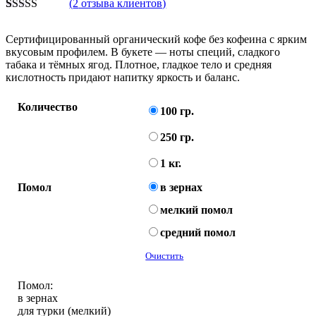
(
2
отзыва клиентов)
Рейтинг
2
5.00
из 5 на
Сертифицированный органический кофе без кофеина с ярким
основе
вкусовым профилем. В букете — ноты специй, сладкого
опроса
табака и тёмных ягод. Плотное, гладкое тело и средняя
пользователей
кислотность придают напитку яркость и баланс.
Количество
100 гр.
250 гр.
1 кг.
Помол
в зернах
мелкий помол
средний помол
Очистить
Помол:
в зернах
для турки (мелкий)