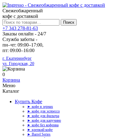
Свежеобжаренный
кофе с доставкой
Искать:
Поиск
+7 343 278-81-63
Заказы онлайн - 24/7
Служба заботы -
пн–чт: 09:00–17:00,
пт: 09:00–16:00
г. Екатеринбург
ул. Городская, 20
0
Корзина
Меню
Каталог
Купить Кофе
► кофе в зернах
► кофе для эспрессо
► кофе для фильтра
► кофе для капучино
► кофе без кофеина
► крепкий кофе
► Barrel Series