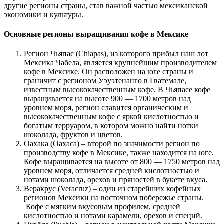
другие регионы страны, став важной частью мексиканской
экономики и культуры.
Основные регионы выращивания кофе в Мексике
Регион Чьяпас (Chiapas), из которого прибыл наш лот
Мексика Чабела, является крупнейшим производителем
кофе в Мексике. Он расположен на юге страны и
граничит с регионом Уэуэтенанго в Гватемале,
известным высококачественным кофе. В Чьяпасе кофе
выращивается на высоте 900 — 1700 метров над
уровнем моря, регион славится органическим и
высококачественным кофе с яркой кислотностью и
богатым терруаром, в котором можно найти нотки
шоколада, фруктов и цветов.
Оахака (Oaxaca) – второй по значимости регион по
производству кофе в Мексике, также находится на юге.
Кофе выращивается на высоте от 800 — 1750 метров над
уровнем моря, отличается средней кислотностью и
нотами шоколада, орехов и пряностей в букете вкуса.
Веракрус (Veracruz) – один из старейших кофейных
регионов Мексики на восточном побережье страны.
Кофе с мягким вкусовым профилем, средней
кислотностью и нотами карамели, орехов и специй.