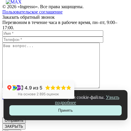
© 2026 «Ingresso». Все права защищены.
Пользовательское соглашение
Заказать обратный звонок
Перезвоним в течение часа в рабочее время, пн–пт, 9:00–
17:00.
4.9
из 5
+1
Нажимая на кнопку «Отправить», вы соглашаетесь с
На основе 2 895 оценок
политикой обработки персональных данных компании
На нашем сайте мы используем cookie-файлы.
Узнать
подробнее
Принять
ЗАКРЫТЬ