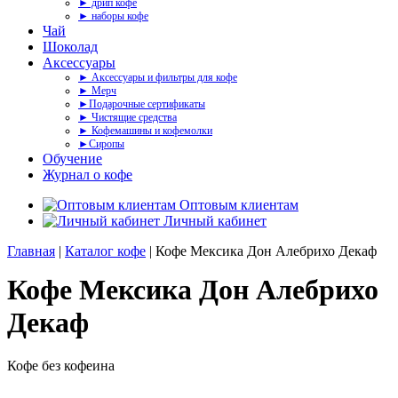
► дрип кофе
► наборы кофе
Чай
Шоколад
Аксессуары
► Аксессуары и фильтры для кофе
► Мерч
►Подарочные сертификаты
► Чистящие средства
► Кофемашины и кофемолки
►Сиропы
Обучение
Журнал о кофе
Оптовым клиентам
Личный кабинет
Главная
|
Каталог кофе
| Кофе Мексика Дон Алебрихо Декаф
Кофе Мексика Дон Алебрихо
Декаф
Кофе без кофеина