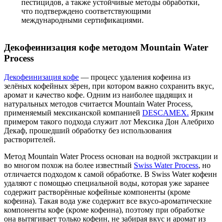
пестицидов, а также устойчивые методы обработки,
что подтверждено соответствующими
международными сертификациями.
Декофеинизация кофе методом Mountain Water
Process
Декофеинизация кофе
— процесс удаления кофеина из
зелёных кофейных зёрен, при котором важно сохранить вкус,
аромат и качество кофе. Одним из наиболее щадящих и
натуральных методов считается Mountain Water Process,
применяемый мексиканской компанией
DESCAMEX.
Ярким
примером такого подхода служит лот Мексика Дон Алебрихо
Декаф, прошедший обработку без использования
растворителей.
Метод Mountain Water Process основан на водной экстракции и
во многом похож на более известный
Swiss Water Process
, но
отличается подходом к самой обработке. В Swiss Water кофеин
удаляют с помощью специальной воды, которая уже заранее
содержит растворённые кофейные компоненты (кроме
кофеина). Такая вода уже содержит все вкусо-ароматические
компоненты кофе (кроме кофеина), поэтому при обработке
она вытягивает только кофеин, не забирая вкус и аромат из