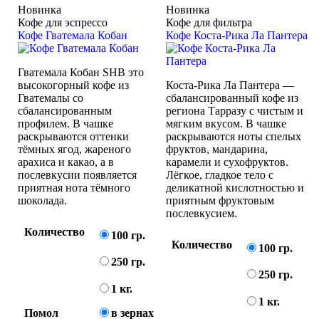
Новинка
Новинка
Кофе для эспрессо
Кофе для фильтра
Кофе Гватемала Кобан
Кофе Коста-Рика Ла Пантера
Гватемала Кобан SHB это
высокогорный кофе из
Коста-Рика Ла Пантера —
Гватемалы со
сбалансированный кофе из
сбалансированным
региона Тарразу с чистым и
профилем. В чашке
мягким вкусом. В чашке
раскрываются оттенки
раскрываются ноты спелых
тёмных ягод, жареного
фруктов, мандарина,
арахиса и какао, а в
карамели и сухофруктов.
послевкусии появляется
Лёгкое, гладкое тело с
приятная нота тёмного
деликатной кислотностью и
шоколада.
приятным фруктовым
послевкусием.
Количество
100 гр.
Количество
100 гр.
250 гр.
250 гр.
1 кг.
1 кг.
Помол
в зернах