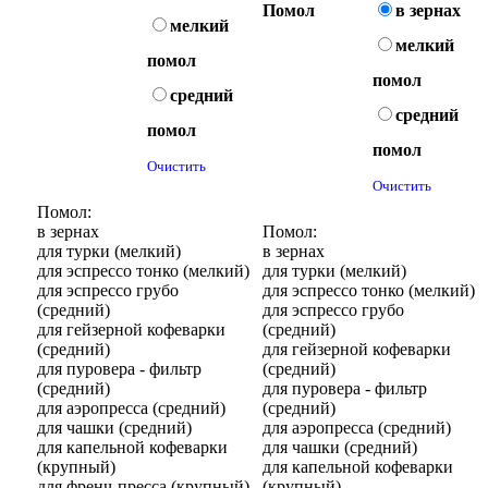
Помол
в зернах
мелкий
мелкий
помол
помол
средний
средний
помол
помол
Очистить
Очистить
Помол:
в зернах
Помол:
для турки (мелкий)
в зернах
для эспрессо тонко (мелкий)
для турки (мелкий)
для эспрессо грубо
для эспрессо тонко (мелкий)
(средний)
для эспрессо грубо
для гейзерной кофеварки
(средний)
(средний)
для гейзерной кофеварки
для пуровера - фильтр
(средний)
(средний)
для пуровера - фильтр
для аэропресса (средний)
(средний)
для чашки (средний)
для аэропресса (средний)
для капельной кофеварки
для чашки (средний)
(крупный)
для капельной кофеварки
для френч-пресса (крупный)
(крупный)