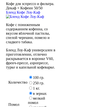
Кофе для эспрессо и фильтра.
Декаф + Кофеин 50/50
Бленд Кофе Лоу-Каф
Кофе с пониженным
содержанием кофеина, со
вкусом яблочной пастилы,
спелой черешни, помело и
сладкого табака.
Бленд Лоу-Каф универсален в
приготовлении, отлично
раскрывается в воронке V60,
френч-прессе, аэропрессе,
турке и капельной кофеварке.
100 гр.
Количество
250 гр.
1 кг.
в зернах
мелкий
помол
Помол