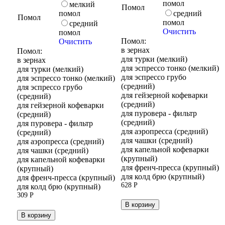
помол
мелкий
Помол
средний
помол
Помол
помол
средний
Очистить
помол
Помол:
Очистить
в зернах
Помол:
для турки (мелкий)
в зернах
для эспрессо тонко (мелкий)
для турки (мелкий)
для эспрессо грубо
для эспрессо тонко (мелкий)
(средний)
для эспрессо грубо
для гейзерной кофеварки
(средний)
(средний)
для гейзерной кофеварки
для пуровера - фильтр
(средний)
(средний)
для пуровера - фильтр
для аэропресса (средний)
(средний)
для чашки (средний)
для аэропресса (средний)
для капельной кофеварки
для чашки (средний)
(крупный)
для капельной кофеварки
для френч-пресса (крупный)
(крупный)
для колд брю (крупный)
для френч-пресса (крупный)
628
Р
для колд брю (крупный)
309
Р
В корзину
В корзину