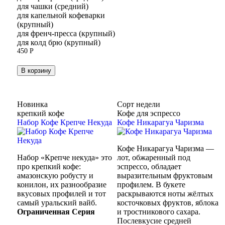
для чашки (средний)
для капельной кофеварки
(крупный)
для френч-пресса (крупный)
для колд брю (крупный)
450
Р
В корзину
Новинка
Сорт недели
крепкий кофе
Кофе для эспрессо
Набор Кофе Крепче Некуда
Кофе Никарагуа Чаризма
Кофе Никарагуа Чаризма —
Набор «Крепче некуда» это
лот, обжаренный под
про крепкий кофе:
эспрессо, обладает
амазонскую робусту и
выразительным фруктовым
конилон, их разнообразие
профилем. В букете
вкусовых профилей и тот
раскрываются ноты жёлтых
самый уральский вайб.
косточковых фруктов, яблока
Ограниченная Серия
и тростникового сахара.
Послевкусие средней