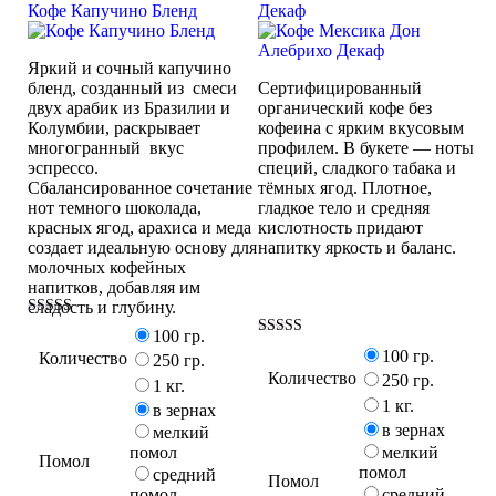
Кофе Капучино Бленд
Декаф
Яркий и сочный капучино
бленд, созданный из смеси
Сертифицированный
двух арабик из Бразилии и
органический кофе без
Колумбии, раскрывает
кофеина с ярким вкусовым
многогранный вкус
профилем. В букете — ноты
эспрессо.
специй, сладкого табака и
Сбалансированное сочетание
тёмных ягод. Плотное,
нот темного шоколада,
гладкое тело и средняя
красных ягод, арахиса и меда
кислотность придают
создает идеальную основу для
напитку яркость и баланс.
молочных кофейных
напитков, добавляя им
сладость и глубину.
Оценка
100 гр.
5.00
Оценка
100 гр.
Количество
из 5
250 гр.
5.00
Количество
из 5
250 гр.
1 кг.
1 кг.
в зернах
в зернах
мелкий
помол
мелкий
Помол
помол
средний
Помол
помол
средний