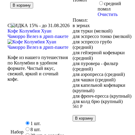
составляла
68 руб..
средний
В корзину
80 руб..
помол
Очистить
Помол:
в зернах
СКИДКА 15% - до 31.08.2026
для турки (мелкий)
Кофе Колумбия Хуан
для эспрессо тонко (мелкий)
Чаморро Велез в дрип-пакете
для эспрессо грубо
(средний)
для гейзерной кофеварки
Кофе из нашего путешествия
(средний)
по Колумбии в удобном
для пуровера - фильтр
формате. Чистый вкус,
(средний)
свежий, яркий и сочный
для аэропресса (средний)
кофе.
для чашки (средний)
для капельной кофеварки
(крупный)
для френч-пресса (крупный)
для колд брю (крупный)
561
Р
В корзину
1 шт.
8 шт.
Набор