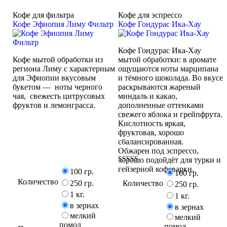
Кофе для фильтра
Кофе для эспрессо
Кофе Эфиопия Лиму Фильтр
Кофе Гондурас Ика-Хау
Кофе Гондурас Ика-Хау
Кофе мытой обработки из
мытой обработки: в аромате
региона Лиму с характерным
ощущаются ноты марципана
для Эфиопии вкусовым
и тёмного шоколада. Во вкусе
букетом — ноты черного
раскрываются жареный
чая, свежесть цитрусовых
миндаль и какао,
фруктов и лемонграсса.
дополненные оттенками
свежего яблока и грейпфрута.
Кислотность яркая,
фруктовая, хорошо
сбалансированная.
Обжарен под эспрессо,
хорошо подойдёт для турки и
гейзерной кофеварки.
Оценка
100 гр.
100 гр.
5.00
Количество
Количество
из 5
250 гр.
250 гр.
1 кг.
1 кг.
в зернах
в зернах
мелкий
мелкий
помол
помол