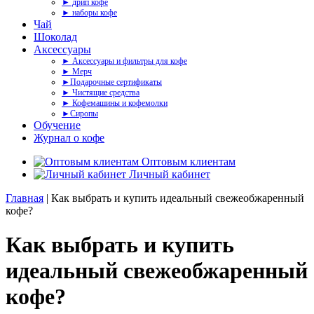
► дрип кофе
► наборы кофе
Чай
Шоколад
Аксессуары
► Аксессуары и фильтры для кофе
► Мерч
►Подарочные сертификаты
► Чистящие средства
► Кофемашины и кофемолки
►Сиропы
Обучение
Журнал о кофе
Оптовым клиентам
Личный кабинет
Главная
| Как выбрать и купить идеальный свежеобжаренный
кофе?
Как выбрать и купить
идеальный свежеобжаренный
кофе?