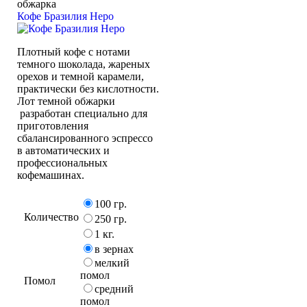
обжарка
Кофе Бразилия Неро
Плотный кофе с нотами
темного шоколада, жареных
орехов и темной карамели,
практически без кислотности.
Лот темной обжарки
разработан специально для
приготовления
сбалансированного эспрессо
в автоматических и
профессиональных
кофемашинах.
100 гр.
Количество
250 гр.
1 кг.
в зернах
мелкий
помол
Помол
средний
помол