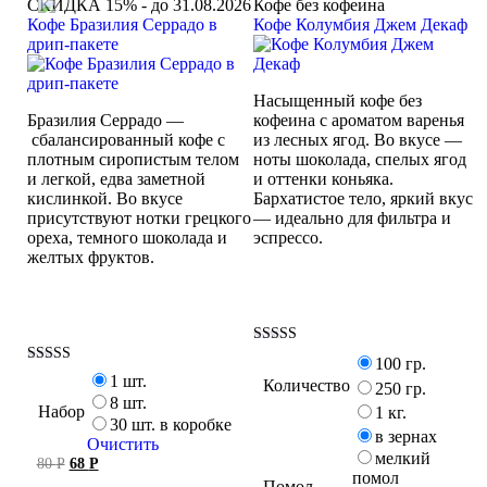
СКИДКА 15% - до 31.08.2026
Кофе без кофеина
Кофе Бразилия Серрадо в
Кофе Колумбия Джем Декаф
дрип-пакете
Насыщенный кофе без
Бразилия Серрадо —
кофеина с ароматом варенья
сбалансированный кофе с
из лесных ягод. Во вкусе —
плотным сиропистым телом
ноты шоколада, спелых ягод
и легкой, едва заметной
и оттенки коньяка.
кислинкой. Во вкусе
Бархатистое тело, яркий вкус
присутствуют нотки грецкого
— идеально для фильтра и
ореха, темного шоколада и
эспрессо.
желтых фруктов.
Оценка
100 гр.
5.00
Оценка
1 шт.
Количество
из 5
250 гр.
5.00
8 шт.
из 5
Набор
1 кг.
30 шт. в коробке
в зернах
Очистить
мелкий
Первоначальная
Текущая
80
Р
68
Р
помол
цена
цена:
Помол