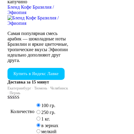
капучино
Бленд Кофе Бразилия /
Эфиопия
Самая популярная смесь
арабик — шоколадные ноты
Бразилии и яркие цветочные,
тропические вкусы Эфиопии
идеально дополняют друг
друга.
Купить в Яндекс Лавке
Доставка за 15 минут
Екатеринбург · Тюмень · Челябинск
· Пермь
Оценка
100 гр.
4.43
Количество
из 5
250 гр.
1 кг.
в зернах
мелкий