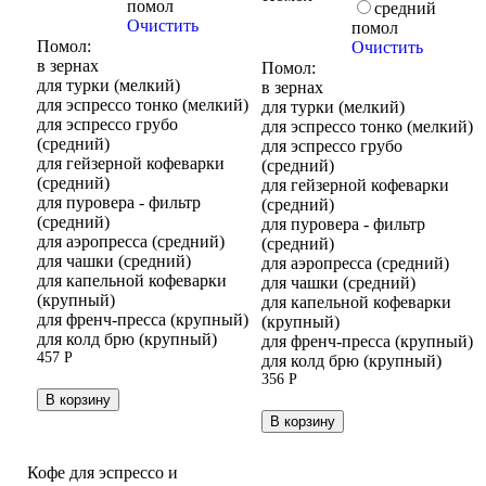
помол
средний
Очистить
помол
Помол:
Очистить
в зернах
Помол:
для турки (мелкий)
в зернах
для эспрессо тонко (мелкий)
для турки (мелкий)
для эспрессо грубо
для эспрессо тонко (мелкий)
(средний)
для эспрессо грубо
для гейзерной кофеварки
(средний)
(средний)
для гейзерной кофеварки
для пуровера - фильтр
(средний)
(средний)
для пуровера - фильтр
для аэропресса (средний)
(средний)
для чашки (средний)
для аэропресса (средний)
для капельной кофеварки
для чашки (средний)
(крупный)
для капельной кофеварки
для френч-пресса (крупный)
(крупный)
для колд брю (крупный)
для френч-пресса (крупный)
457
Р
для колд брю (крупный)
356
Р
В корзину
В корзину
Кофе для эспрессо и