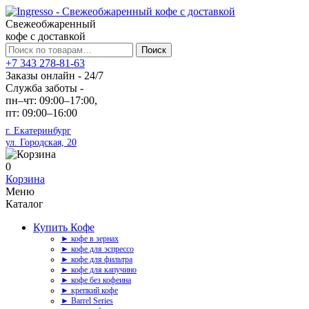
Свежеобжаренный
кофе с доставкой
Искать:
Поиск
+7 343 278-81-63
Заказы онлайн - 24/7
Служба заботы -
пн–чт: 09:00–17:00,
пт: 09:00–16:00
г. Екатеринбург
ул. Городская, 20
0
Корзина
Меню
Каталог
Купить Кофе
► кофе в зернах
► кофе для эспрессо
► кофе для фильтра
► кофе для капучино
► кофе без кофеина
► крепкий кофе
► Barrel Series