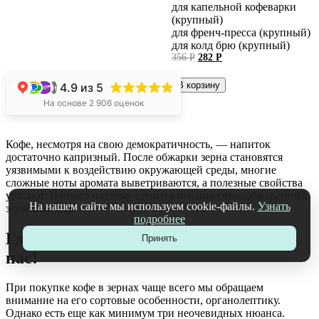
для капельной кофеварки
(крупный)
для френч-пресса (крупный)
для колд брю (крупный)
Первоначальная
Текущая
356
Р
282
Р
цена
цена:
составляла
282 руб..
В корзину
4.9
из 5
+1
356 руб..
На основе 2 906 оценок
Кофе, несмотря на свою демократичность, — напиток
достаточно капризный. После обжарки зерна становятся
уязвимыми к воздействию окружающей среды, многие
сложные ноты аромата выветриваются, а полезные свойства
угасают. Именно поэтому ценится именно свежеобжаренный
На нашем сайте мы используем cookie-файлы.
Узнать
зерновой кофе.
подробнее
Где можно купить кофе в зернах? У
Принять
нас!
При покупке кофе в зернах чаще всего мы обращаем
внимание на его сортовые особенности, органолептику.
Однако есть еще как минимум три неочевидных нюанса.