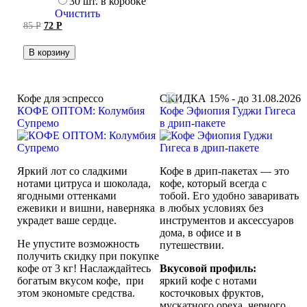
30 шт. в коробке
Очистить
Первоначальная
Текущая
85
Р
72
Р
цена
цена:
составляла
72 руб..
В корзину
85 руб..
Кофе для эспрессо
СКИДКА 15% - до 31.08.2026
КОФЕ ОПТОМ: Колумбия
Кофе Эфиопия Гуджи Гигеса
Супремо
в дрип-пакете
Яркий лот со сладкими
Кофе в дрип-пакетах — это
нотами цитруса и шоколада,
кофе, который всегда с
ягодными оттенками
тобой. Его удобно заваривать
ежевики и вишни, наверняка
в любых условиях без
украдет ваше сердце.
инструментов и аксессуаров
дома, в офисе и в
Не упустите возможность
путешествии.
получить скидку при покупке
кофе от 3 кг! Наслаждайтесь
Вкусовой профиль:
богатым вкусом кофе, при
яркий кофе с нотами
этом экономьте средства.
косточковых фруктов,
мускатного ореха, черного