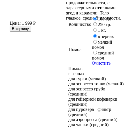
продолжительности, с
характерными оттенками
ягод и карамели. Тело
гладкое, средней плотности.
100 гр.
Цена:
1 999
Р
Количество
250 гр.
В корзину
1 кг.
в зернах
мелкий
помол
Помол
средний
помол
Очистить
Помол:
в зернах
для турки (мелкий)
для эспрессо тонко (мелкий)
для эспрессо грубо
(средний)
для гейзерной кофеварки
(средний)
для пуровера - фильтр
(средний)
для аэропресса (средний)
для чашки (средний)