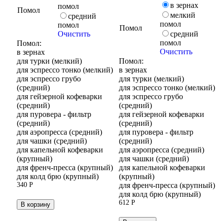
в зернах
помол
Помол
мелкий
средний
помол
помол
Помол
Очистить
средний
помол
Помол:
Очистить
в зернах
для турки (мелкий)
Помол:
для эспрессо тонко (мелкий)
в зернах
для эспрессо грубо
для турки (мелкий)
(средний)
для эспрессо тонко (мелкий)
для гейзерной кофеварки
для эспрессо грубо
(средний)
(средний)
для пуровера - фильтр
для гейзерной кофеварки
(средний)
(средний)
для аэропресса (средний)
для пуровера - фильтр
для чашки (средний)
(средний)
для капельной кофеварки
для аэропресса (средний)
(крупный)
для чашки (средний)
для френч-пресса (крупный)
для капельной кофеварки
для колд брю (крупный)
(крупный)
340
Р
для френч-пресса (крупный)
для колд брю (крупный)
612
Р
В корзину