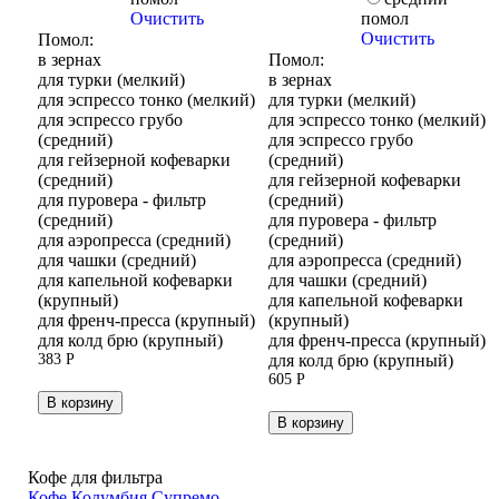
Очистить
помол
Очистить
Помол:
в зернах
Помол:
для турки (мелкий)
в зернах
для эспрессо тонко (мелкий)
для турки (мелкий)
для эспрессо грубо
для эспрессо тонко (мелкий)
(средний)
для эспрессо грубо
для гейзерной кофеварки
(средний)
(средний)
для гейзерной кофеварки
для пуровера - фильтр
(средний)
(средний)
для пуровера - фильтр
для аэропресса (средний)
(средний)
для чашки (средний)
для аэропресса (средний)
для капельной кофеварки
для чашки (средний)
(крупный)
для капельной кофеварки
для френч-пресса (крупный)
(крупный)
для колд брю (крупный)
для френч-пресса (крупный)
383
Р
для колд брю (крупный)
605
Р
В корзину
В корзину
Кофе для фильтра
Кофе Колумбия Супремо