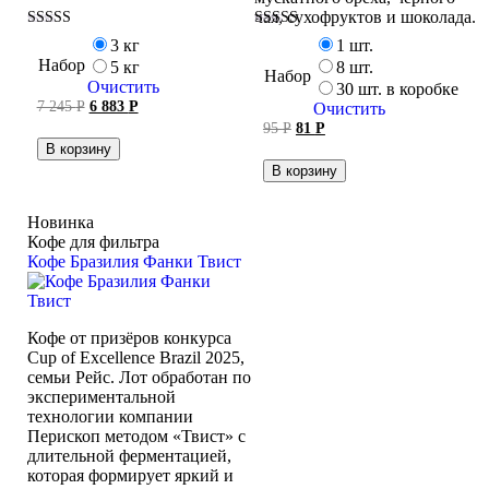
чая, сухофруктов и шоколада.
Оценка
Оценка
3 кг
1 шт.
5.00
5.00
Набор
5 кг
8 шт.
из 5
из 5
Набор
Очистить
30 шт. в коробке
Первоначальная
Текущая
7 245
Р
6 883
Р
Очистить
цена
цена:
Первоначальная
Текущая
95
Р
81
Р
составляла
6 883 руб..
цена
цена:
В корзину
7 245 руб..
составляла
81 руб..
В корзину
95 руб..
Новинка
Кофе для фильтра
Кофе Бразилия Фанки Твист
Кофе от призёров конкурса
Cup of Excellence Brazil 2025,
семьи Рейс. Лот обработан по
экспериментальной
технологии компании
Перископ методом «Твист» с
длительной ферментацией,
которая формирует яркий и