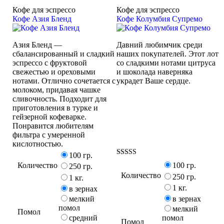
Кофе для эспрессо
Кофе для эспрессо
Кофе Азия Бленд
Кофе Колумбия Супремо
Азия Бленд —
Давний любимчик среди
сбалансированный и сладкий
наших покупателей. Этот лот
эспрессо с фруктовой
со сладкими нотами цитруса
свежестью и ореховыми
и шоколада наверняка
нотами. Отлично сочетается с
украдет Ваше сердце.
молоком, придавая чашке
сливочность. Подходит для
приготовления в турке и
гейзерной кофеварке.
Понравится любителям
фильтра с умеренной
кислотностью.
100 гр.
Оценка
Количество
100 гр.
250 гр.
5.00
Количество
из 5
250 гр.
1 кг.
1 кг.
в зернах
мелкий
в зернах
помол
мелкий
Помол
средний
помол
Помол