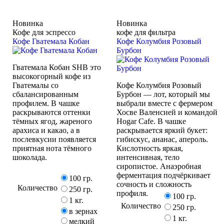
Новинка
Новинка
Кофе для эспрессо
кофе для фильтра
Кофе Гватемала Кобан
Кофе Колумбия Розовый
Бурбон
Гватемала Кобан SHB это
высокогорный кофе из
Гватемалы со
Кофе Колумбия Розовый
сбалансированным
Бурбон — лот, который мы
профилем. В чашке
выбрали вместе с фермером
раскрываются оттенки
Хосве Валенсией и командой
тёмных ягод, жареного
Hogar Cafe. В чашке
арахиса и какао, а в
раскрывается яркий букет:
послевкусии появляется
гибискус, ананас, апероль.
приятная нота тёмного
Кислотность яркая,
шоколада.
интенсивная, тело
сиропистое. Анаэробная
ферментация подчёркивает
100 гр.
сочность и сложность
Количество
250 гр.
профиля.
100 гр.
1 кг.
Количество
250 гр.
в зернах
1 кг.
мелкий