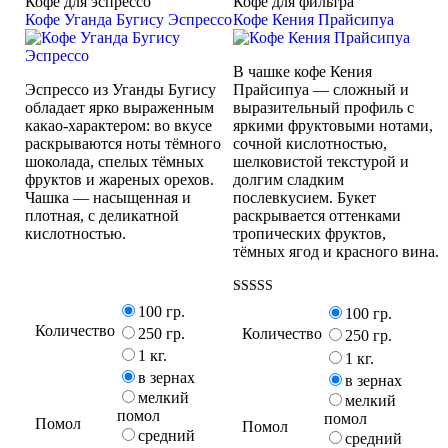
Кофе для эспрессо
Кофе для фильтра
Кофе Уганда Бугису Эспрессо
Кофе Кения Прайсипуа
В чашке кофе Кения
Эспрессо из Уганды Бугису
Прайсипуа — сложный и
обладает ярко выраженным
выразительный профиль с
какао-характером: во вкусе
яркими фруктовыми нотами,
раскрываются ноты тёмного
сочной кислотностью,
шоколада, спелых тёмных
шелковистой текстурой и
фруктов и жареных орехов.
долгим сладким
Чашка — насыщенная и
послевкусием. Букет
плотная, с деликатной
раскрывается оттенками
кислотностью.
тропических фруктов,
тёмных ягод и красного вина.
Оценка
100 гр.
100 гр.
5.00
Количество
Количество
из 5
250 гр.
250 гр.
1 кг.
1 кг.
в зернах
в зернах
мелкий
мелкий
помол
помол
Помол
Помол
средний
средний