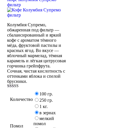
фильтр
Колумбия Супремо,
обжаренная под фильтр —
сбалансированный и яркий
кофе с ароматом тёмного
мёда, фруктовой пастилы и
красных ягод. Во вкусе —
яблочный мармелад, тёмная
карамель и лёгкая цитрусовая
горчинка грейпфрута.
Сочная, чистая кислотность с
оттенками яблока и спелой
брусники.
Оценка
100 гр.
5.00
Количество
из 5
250 гр.
1 кг.
в зернах
мелкий
помол
Помол