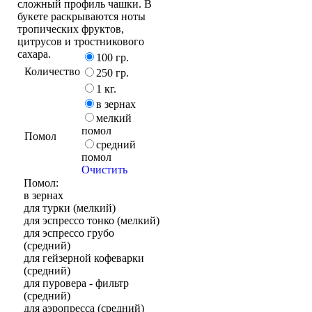
сложный профиль чашки. В
букете раскрываются ноты
тропических фруктов,
цитрусов и тростникового
сахара.
100 гр.
Количество
250 гр.
1 кг.
в зернах
мелкий
помол
Помол
средний
помол
Очистить
Помол:
в зернах
для турки (мелкий)
для эспрессо тонко (мелкий)
для эспрессо грубо
(средний)
для гейзерной кофеварки
(средний)
для пуровера - фильтр
(средний)
для аэропресса (средний)