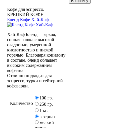
В корзину
Кофе для эспрессо.
КРЕПКИЙ КОФЕ
Бленд Кофе Хай-Каф
Хай-Каф Бленд — яркая,
сочная чашка с высокой
сладостью, умеренной
кислотностью и низкой
горечью. Благодаря конилону
в составе, бленд обладает
высоким содержанием
кофеина.
Отлично подходит для
эспрессо, турки и гейзерной
кофеварки.
100 гр.
Количество
250 гр.
1 кг.
в зернах
мелкий
помол