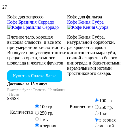
27
Кофе для эспрессо
Кофе для фильтра
Кофе Бразилия Серрадо
Кофе Кения Субра
Плотное тело, хорошая
Кофе Кения Субра,
высокая сладость, и все это
натуральной обработки,
при умеренной кислотности.
раскрывается яркой
Во вкусе присутствуют нотки
кислотностью маракуйи,
грецкого ореха, темного
сочной сладостью белого
шоколада и желтых фруктов.
винограда и бархатистыми
карамельными нотами
тростникового сахара.
Купить в Яндекс Лавке
Доставка за 15 минут
Екатеринбург · Тюмень · Челябинск
· Пермь
100 гр.
Оценка
Количество
100 гр.
250 гр.
4.50
Количество
из 5
250 гр.
1 кг.
1 кг.
в зернах
мелкий
в зернах